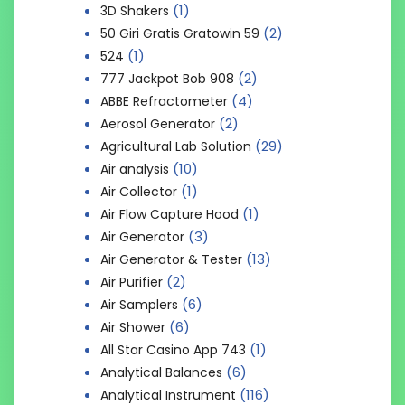
(1)
3D Shakers
(2)
50 Giri Gratis Gratowin 59
(1)
524
(2)
777 Jackpot Bob 908
(4)
ABBE Refractometer
(2)
Aerosol Generator
(29)
Agricultural Lab Solution
(10)
Air analysis
(1)
Air Collector
(1)
Air Flow Capture Hood
(3)
Air Generator
(13)
Air Generator & Tester
(2)
Air Purifier
(6)
Air Samplers
(6)
Air Shower
(1)
All Star Casino App 743
(6)
Analytical Balances
(116)
Analytical Instrument