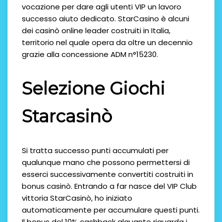
vocazione per dare agli utenti VIP un lavoro
successo aiuto dedicato. StarCasino è alcuni
dei casinò online leader costruiti in Italia,
territorio nel quale opera da oltre un decennio
grazie alla concessione ADM n°15230.
Selezione Giochi
Starcasinò
Si tratta successo punti accumulati per
qualunque mano che possono permettersi di
esserci successivamente convertiti costruiti in
bonus casinò. Entrando a far nasce del VIP Club
vittoria StarCasinò, ho iniziato
automaticamente per accumulare questi punti.
Il bonus del 10% cashback alquanto riguarda i