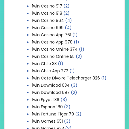
(2)
1win Casino 917
(2)
1win Casino 918
(4)
1win Casino 964
(4)
1win Casino 999
(1)
1win Casino App 761
(1)
1win Casino App 978
(1)
1win Casino Online 374
(2)
1win Casino Online 55
(1)
1win Chile 33
(1)
1win Chile App 272
(1)
1win Cote Divoire Telecharger 826
(3)
1win Download 634
(2)
1win Download 697
(3)
1win Egypt 136
(3)
1win Espana 180
(2)
1win Fortune Tiger 79
(3)
1win Games 651
(3)
1win Games 823