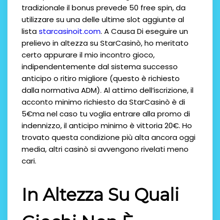
tradizionale il bonus prevede 50 free spin, da
utilizzare su una delle ultime slot aggiunte al
lista
starcasinoit.com
. A Causa Di eseguire un
prelievo in altezza su StarCasinò, ho meritato
certo appurare il mio incontro gioco,
indipendentemente dal sistema successo
anticipo o ritiro migliore (questo è richiesto
dalla normativa ADM). Al attimo dell’iscrizione, il
acconto minimo richiesto da StarCasinò è di
5€ma nel caso tu voglia entrare alla promo di
indennizzo, il anticipo minimo è vittoria 20€. Ho
trovato questa condizione più alta ancora oggi
media, altri casinò si avvengono rivelati meno
cari.
In Altezza Su Quali