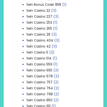
(1)
1win Bonus Code 958
(3)
1win Casino 22
(3)
1win Casino 227
(1)
1win Casino 253
(1)
1win Casino 255
(3)
1win Casino 26
(3)
1win Casino 404
(3)
1win Casino 42
(2)
1win Casino 5
(1)
1win Casino 514
(1)
1win Casino 559
(3)
1win Casino 655
(3)
1win Casino 678
(2)
1win Casino 757
(2)
1win Casino 764
(2)
1win Casino 798
(2)
1win Casino 850
(1)
1win Casino 911