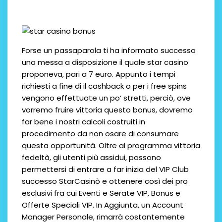
Forse un passaparola ti ha informato successo
una messa a disposizione il quale star casino
proponeva, pari a 7 euro. Appunto i tempi
richiesti a fine di il cashback o per i free spins
vengono effettuate un po’ stretti, perciò, ove
vorremo fruire vittoria questo bonus, dovremo
far bene i nostri calcoli costruiti in
procedimento da non osare di consumare
questa opportunità. Oltre al programma vittoria
fedeltà, gli utenti più assidui, possono
permettersi di entrare a far inizia del VIP Club
successo StarCasinò e ottenere così dei pro
esclusivi fra cui Eventi e Serate VIP, Bonus e
Offerte Speciali VIP. In Aggiunta, un Account
Manager Personale, rimarrà costantemente