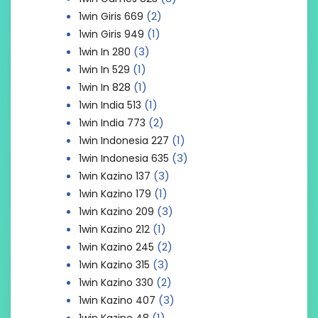
(2)
1win Giris 669
(1)
1win Giris 949
(3)
1win In 280
(1)
1win In 529
(1)
1win In 828
(1)
1win India 513
(2)
1win India 773
(1)
1win Indonesia 227
(3)
1win Indonesia 635
(3)
1win Kazino 137
(1)
1win Kazino 179
(3)
1win Kazino 209
(1)
1win Kazino 212
(2)
1win Kazino 245
(3)
1win Kazino 315
(2)
1win Kazino 330
(3)
1win Kazino 407
(1)
1win Kazino 48