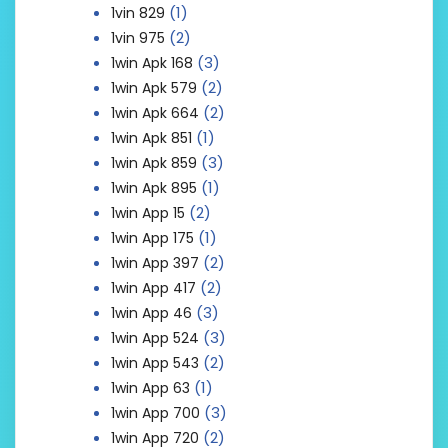
(1)
1vin 829
(2)
1vin 975
(3)
1win Apk 168
(2)
1win Apk 579
(2)
1win Apk 664
(1)
1win Apk 851
(3)
1win Apk 859
(1)
1win Apk 895
(2)
1win App 15
(1)
1win App 175
(2)
1win App 397
(2)
1win App 417
(3)
1win App 46
(3)
1win App 524
(2)
1win App 543
(1)
1win App 63
(3)
1win App 700
(2)
1win App 720