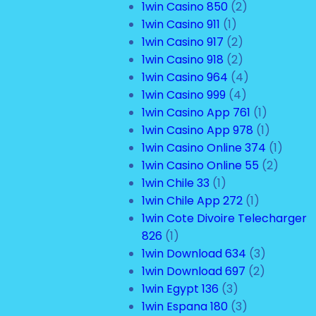
1win Casino 850
(2)
1win Casino 911
(1)
1win Casino 917
(2)
1win Casino 918
(2)
1win Casino 964
(4)
1win Casino 999
(4)
1win Casino App 761
(1)
1win Casino App 978
(1)
1win Casino Online 374
(1)
1win Casino Online 55
(2)
1win Chile 33
(1)
1win Chile App 272
(1)
1win Cote Divoire Telecharger
826
(1)
1win Download 634
(3)
1win Download 697
(2)
1win Egypt 136
(3)
1win Espana 180
(3)