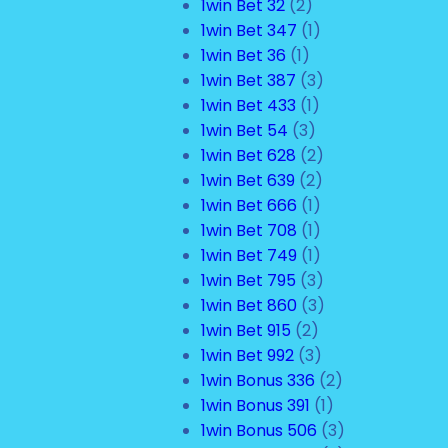
1win Bet 32
(2)
1win Bet 347
(1)
1win Bet 36
(1)
1win Bet 387
(3)
1win Bet 433
(1)
1win Bet 54
(3)
1win Bet 628
(2)
1win Bet 639
(2)
1win Bet 666
(1)
1win Bet 708
(1)
1win Bet 749
(1)
1win Bet 795
(3)
1win Bet 860
(3)
1win Bet 915
(2)
1win Bet 992
(3)
1win Bonus 336
(2)
1win Bonus 391
(1)
1win Bonus 506
(3)