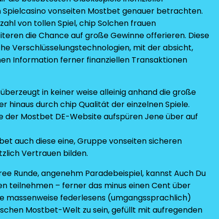
 Spielcasino vonseiten Mostbet genauer betrachten.
zahl von tollen Spiel, chip Solchen frauen
teren die Chance auf große Gewinne offerieren. Diese
he Verschlüsselungstechnologien, mit der absicht,
hen Information ferner finanziellen Transaktionen
 überzeugt in keiner weise alleinig anhand die große
er hinaus durch chip Qualität der einzelnen Spiele.
he der Mostbet DE-Website aufspüren Jene über auf
tbet auch diese eine, Gruppe vonseiten sicheren
zlich Vertrauen bilden.
ree Runde, angenehm Paradebeispiel, kannst Auch Du
len teilnehmen – ferner das minus einen Cent über
ohne massenweise federlesens (umgangssprachlich)
ischen Mostbet-Welt zu sein, gefüllt mit aufregenden