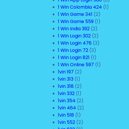
1 Win Colombia 424
(1)
1 Win Game 341
(2)
1 Win Game 559
(1)
1 Win India 392
(2)
1 Win Login 302
(2)
1 Win Login 476
(3)
1 Win Login 72
(3)
1 Win Login 821
(1)
1 Win Online 597
(1)
1vin 197
(2)
1vin 313
(1)
1vin 318
(2)
1vin 332
(1)
1vin 354
(2)
1vin 464
(2)
1vin 518
(1)
1vin 552
(2)