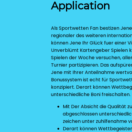
Application
Als Sportwetten Fan bestizen Jene 
regionaler des weiteren internati
können Jene Ihr Glück fuer einer Vi
Unverblümt Kartengeber Spielen ka
Spielen der Woche versuchen, alle
Turnier partizipieren. Das aufspü
Jene mit Ihrer Anteilnahme wertv
Bonussystem ist echt für Sportwet
konzipiert. Derart können Wettbeg
unterschiedliche Boni freischalten.
Mit Der Absicht die Qualität 
abgeschlossen unterschiedlich
zeichen unter zuhilfenahme vo
Derart können Wettbegeister