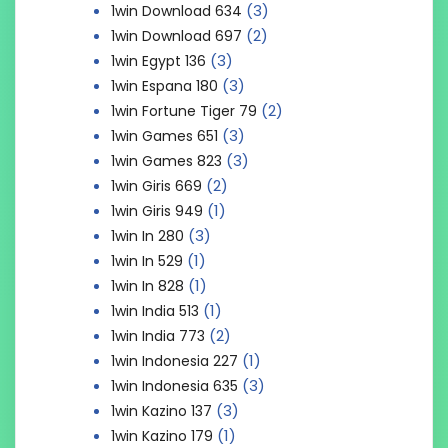
(3)
1win Download 634
(2)
1win Download 697
(3)
1win Egypt 136
(3)
1win Espana 180
(2)
1win Fortune Tiger 79
(3)
1win Games 651
(3)
1win Games 823
(2)
1win Giris 669
(1)
1win Giris 949
(3)
1win In 280
(1)
1win In 529
(1)
1win In 828
(1)
1win India 513
(2)
1win India 773
(1)
1win Indonesia 227
(3)
1win Indonesia 635
(3)
1win Kazino 137
(1)
1win Kazino 179