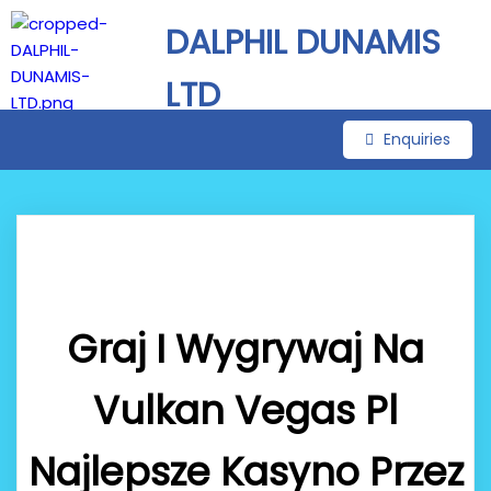
DALPHIL DUNAMIS
LTD
Enquiries
Graj I Wygrywaj Na
Vulkan Vegas Pl
Najlepsze Kasyno Przez