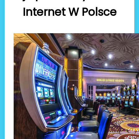
Internet W Polsce