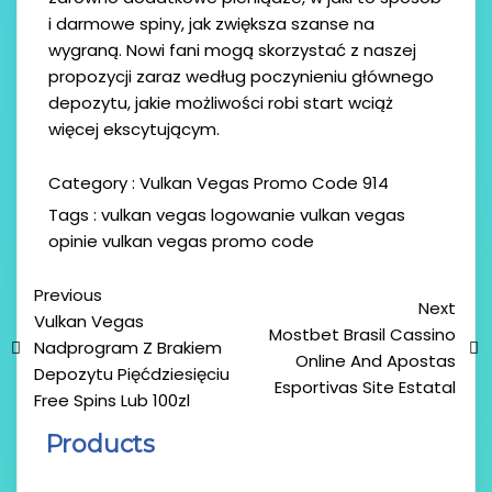
i darmowe spiny, jak zwiększa szanse na
wygraną. Nowi fani mogą skorzystać z naszej
propozycji zaraz według poczynieniu głównego
depozytu, jakie możliwości robi start wciąż
więcej ekscytującym.
Category :
Vulkan Vegas Promo Code 914
Tags :
vulkan vegas logowanie
vulkan vegas
opinie
vulkan vegas promo code
Previous
Next
Vulkan Vegas
Mostbet Brasil Cassino
Nadprogram Z Brakiem
Online And Apostas
Depozytu Pięćdziesięciu
Esportivas Site Estatal
Free Spins Lub 100zl
Products