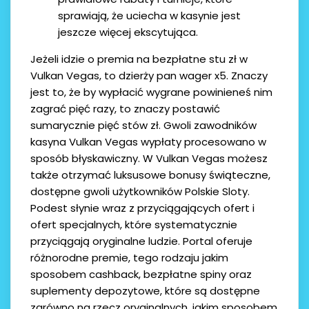
sprawiają, że uciecha w kasynie jest
jeszcze więcej ekscytująca.
Jeżeli idzie o premia na bezpłatne stu zł w
Vulkan Vegas, to dzierży pan wager x5. Znaczy
jest to, że by wypłacić wygrane powinieneś nim
zagrać pięć razy, to znaczy postawić
sumarycznie pięć stów zł. Gwoli zawodników
kasyna Vulkan Vegas wypłaty procesowano w
sposób błyskawiczny. W Vulkan Vegas możesz
także otrzymać luksusowe bonusy świąteczne,
dostępne gwoli użytkowników Polskie Sloty.
Podest słynie wraz z przyciągających ofert i
ofert specjalnych, które systematycznie
przyciągają oryginalne ludzie. Portal oferuje
różnorodne premie, tego rodzaju jakim
sposobem cashback, bezpłatne spiny oraz
suplementy depozytowe, które są dostępne
zarówno na rzecz oryginalnych, jakim sposobem