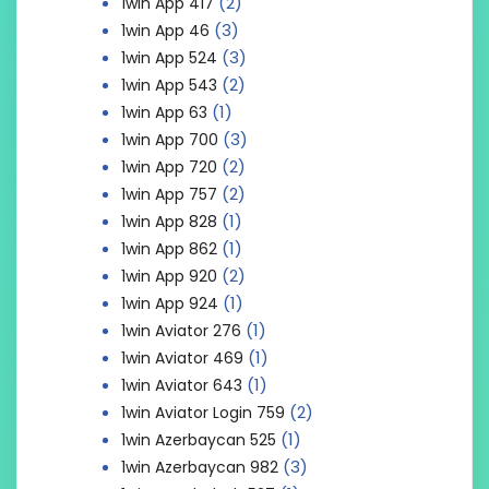
(2)
1win App 417
(3)
1win App 46
(3)
1win App 524
(2)
1win App 543
(1)
1win App 63
(3)
1win App 700
(2)
1win App 720
(2)
1win App 757
(1)
1win App 828
(1)
1win App 862
(2)
1win App 920
(1)
1win App 924
(1)
1win Aviator 276
(1)
1win Aviator 469
(1)
1win Aviator 643
(2)
1win Aviator Login 759
(1)
1win Azerbaycan 525
(3)
1win Azerbaycan 982