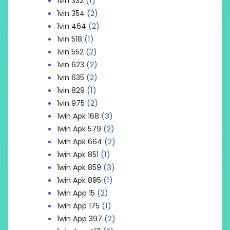
(1)
1vin 332
(2)
1vin 354
(2)
1vin 464
(1)
1vin 518
(2)
1vin 552
(2)
1vin 623
(2)
1vin 635
(1)
1vin 829
(2)
1vin 975
(3)
1win Apk 168
(2)
1win Apk 579
(2)
1win Apk 664
(1)
1win Apk 851
(3)
1win Apk 859
(1)
1win Apk 895
(2)
1win App 15
(1)
1win App 175
(2)
1win App 397