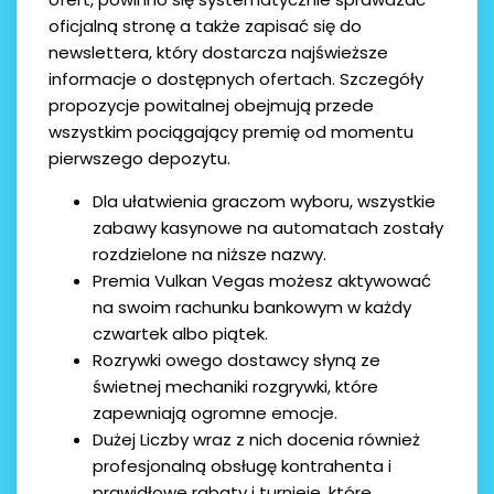
oficjalną stronę a także zapisać się do
newslettera, który dostarcza najświeższe
informacje o dostępnych ofertach. Szczegóły
propozycje powitalnej obejmują przede
wszystkim pociągający premię od momentu
pierwszego depozytu.
Dla ułatwienia graczom wyboru, wszystkie
zabawy kasynowe na automatach zostały
rozdzielone na niższe nazwy.
Premia Vulkan Vegas możesz aktywować
na swoim rachunku bankowym w każdy
czwartek albo piątek.
Rozrywki owego dostawcy słyną ze
świetnej mechaniki rozgrywki, które
zapewniają ogromne emocje.
Dużej Liczby wraz z nich docenia również
profesjonalną obsługę kontrahenta i
prawidłowe rabaty i turnieje, które