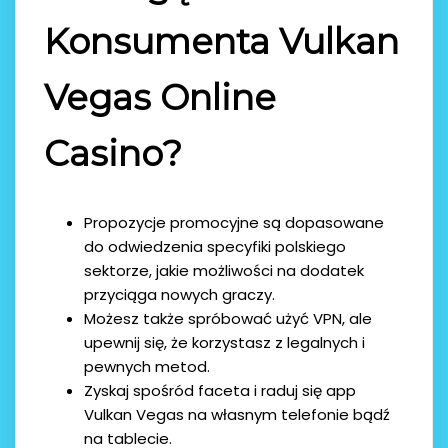
Konsumenta Vulkan
Vegas Online
Casino?
Propozycje promocyjne są dopasowane
do odwiedzenia specyfiki polskiego
sektorze, jakie możliwości na dodatek
przyciąga nowych graczy.
Możesz także spróbować użyć VPN, ale
upewnij się, że korzystasz z legalnych i
pewnych metod.
Zyskaj spośród faceta i raduj się app
Vulkan Vegas na własnym telefonie bądź
na tablecie.