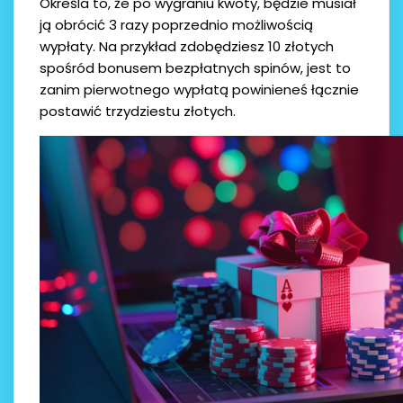
Określa to, że po wygraniu kwoty, będzie musiał
ją obrócić 3 razy poprzednio możliwością
wypłaty. Na przykład zdobędziesz 10 złotych
spośród bonusem bezpłatnych spinów, jest to
zanim pierwotnego wypłatą powinieneś łącznie
postawić trzydziestu złotych.