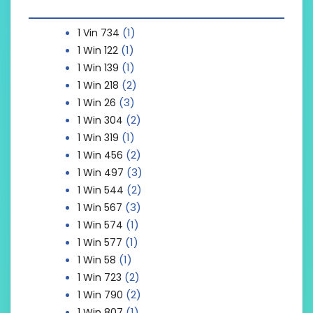
(1)
1 Vin 734
(1)
1 Win 122
(1)
1 Win 139
(2)
1 Win 218
(3)
1 Win 26
(2)
1 Win 304
(1)
1 Win 319
(2)
1 Win 456
(3)
1 Win 497
(2)
1 Win 544
(3)
1 Win 567
(1)
1 Win 574
(1)
1 Win 577
(1)
1 Win 58
(2)
1 Win 723
(2)
1 Win 790
(1)
1 Win 807