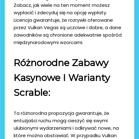
Zobacz, jak wiele na ten moment możesz
wypłacić i zdecyduj się na opcję wypłaty.
Licencja gwarantuje, że rozrywki oferowane
przez Vulkan Vegas są uczciwe i dobre, a dane
zawodników są chronione adekwatnie spośród
międzynarodowymi wzorcami.
Różnorodne Zabawy
Kasynowe I Warianty
Scrable:
Ta różnorodna propozycja gwarantuje, że
entuzjaści ruchu mogą cieszyć się swymi
ulubionymi wydarzeniami i odkrywać nowe, na
które można obstawiać. W przypadku Vulkan