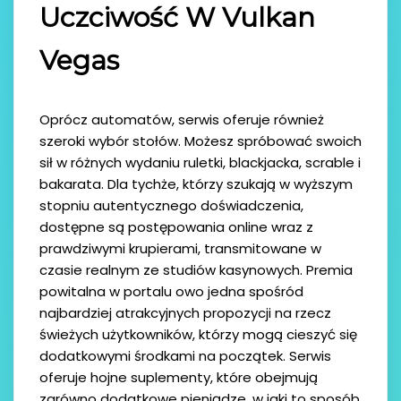
Uczciwość W Vulkan
Vegas
Oprócz automatów, serwis oferuje również
szeroki wybór stołów. Możesz spróbować swoich
sił w różnych wydaniu ruletki, blackjacka, scrable i
bakarata. Dla tychże, którzy szukają w wyższym
stopniu autentycznego doświadczenia,
dostępne są postępowania online wraz z
prawdziwymi krupierami, transmitowane w
czasie realnym ze studiów kasynowych. Premia
powitalna w portalu owo jedna spośród
najbardziej atrakcyjnych propozycji na rzecz
świeżych użytkowników, którzy mogą cieszyć się
dodatkowymi środkami na początek. Serwis
oferuje hojne suplementy, które obejmują
zarówno dodatkowe pieniądze, w jaki to sposób