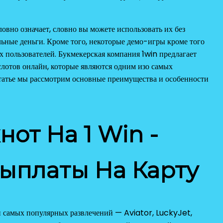
овно означает, словно вы можете использовать их без
льные деньги. Кроме того, некоторые демо-игры кроме того
 пользователей. Букмекерская компания 1win предлагает
лотов онлайн, которые являются одним изо самых
статье мы рассмотрим основные преимущества и особенности
от На 1 Win -
ыплаты На Карту
 самых популярных развлечений — Aviator, LuckyJet,