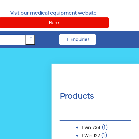
Visit our medical equipment website
Here
Enquiries
Products
(1)
1 Vin 734
(1)
1 Win 122