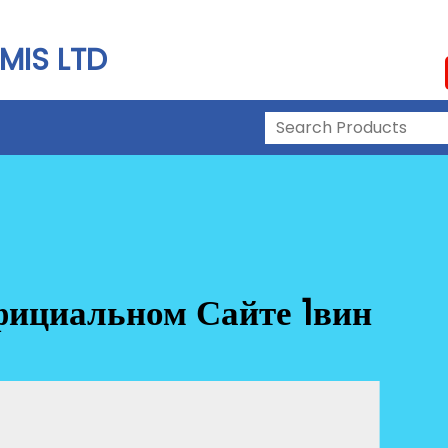
MIS LTD
фициальном Сайте 1вин