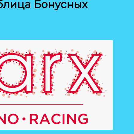
блица Бонусных