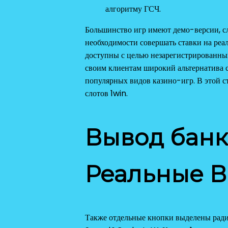
алгоритму ГСЧ.
Большинство игр имеют демо-версии, сл
необходимости совершать ставки на реа
доступны с целью незарегистрированных
своим клиентам широкий альтернатива с
популярных видов казино-игр. В этой 
слотов 1win.
Вывод банкн
Реальные В
Также отдельные кнопки выделены ради