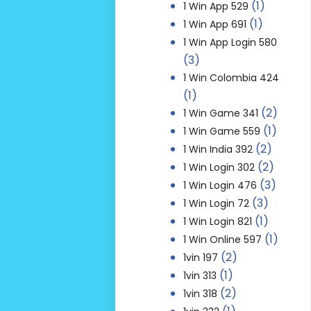
(1)
1 Win App 529
(1)
1 Win App 691
1 Win App Login 580
(3)
1 Win Colombia 424
(1)
(2)
1 Win Game 341
(1)
1 Win Game 559
(2)
1 Win India 392
(2)
1 Win Login 302
(3)
1 Win Login 476
(3)
1 Win Login 72
(1)
1 Win Login 821
(1)
1 Win Online 597
(2)
1vin 197
(1)
1vin 313
(2)
1vin 318