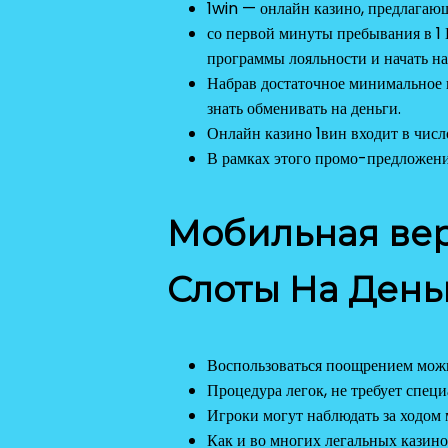
1win — онлайн казино, предлагаю
со первой минуты пребывания в 1 
программы лояльности и начать на
Набрав достаточное минимальное 
знать обменивать на деньги.
Онлайн казино 1вин входит в чис
В рамках этого промо-предложени
Мобильная вер
Слоты На День
Воспользоваться поощрением можно
Процедура легок, не требует спец
Игроки могут наблюдать за ходом м
Как и во многих легальных казин