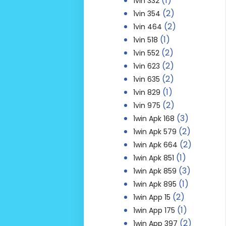
(1)
1vin 332
(2)
1vin 354
(2)
1vin 464
(1)
1vin 518
(2)
1vin 552
(2)
1vin 623
(2)
1vin 635
(1)
1vin 829
(2)
1vin 975
(3)
1win Apk 168
(2)
1win Apk 579
(2)
1win Apk 664
(1)
1win Apk 851
(3)
1win Apk 859
(1)
1win Apk 895
(2)
1win App 15
(1)
1win App 175
(2)
1win App 397