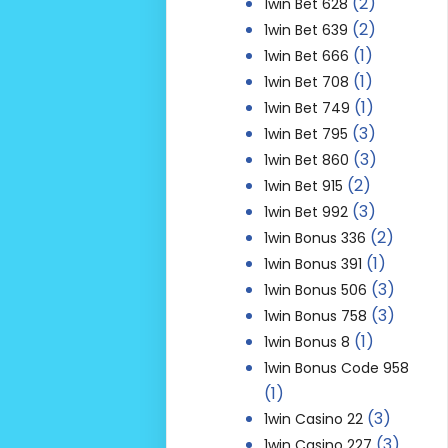
(2)
1win Bet 628
(2)
1win Bet 639
(1)
1win Bet 666
(1)
1win Bet 708
(1)
1win Bet 749
(3)
1win Bet 795
(3)
1win Bet 860
(2)
1win Bet 915
(3)
1win Bet 992
(2)
1win Bonus 336
(1)
1win Bonus 391
(3)
1win Bonus 506
(3)
1win Bonus 758
(1)
1win Bonus 8
1win Bonus Code 958
(1)
(3)
1win Casino 22
(3)
1win Casino 227