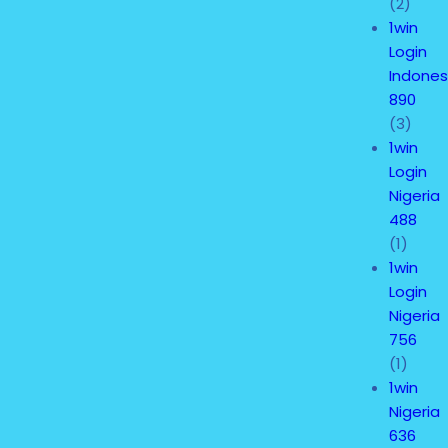
(2)
1win
Login
Indones
890
(3)
1win
Login
Nigeria
488
(1)
1win
Login
Nigeria
756
(1)
1win
Nigeria
636