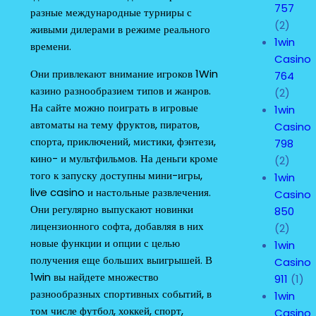
757
разные международные турниры с
(2)
живыми дилерами в режиме реального
1win
времени.
Casino
Они привлекают внимание игроков 1Win
764
казино разнообразием типов и жанров.
(2)
На сайте можно поиграть в игровые
1win
автоматы на тему фруктов, пиратов,
Casino
спорта, приключений, мистики, фэнтези,
798
кино- и мультфильмов. На деньги кроме
(2)
того к запуску доступны мини-игры,
1win
live casino и настольные развлечения.
Casino
Они регулярно выпускают новинки
850
лицензионного софта, добавляя в них
(2)
новые функции и опции с целью
1win
получения еще больших выигрышей. В
Casino
1win вы найдете множество
911
(1)
разнообразных спортивных событий, в
1win
том числе футбол, хоккей, спорт,
Casino