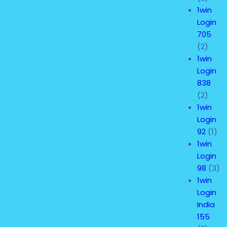
1win
Login
705
(2)
1win
Login
838
(2)
1win
Login
92
(1)
1win
Login
98
(3)
1win
Login
India
155