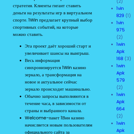
(2)
стратегия. Клиенты гигант ставить
1vin
деньги на результаты игр в виртуальном
829
(1)
спорте. 1Win предл͏агает крупный выбор
1vin
спортивных событий, на ко͏торые
975
можно ставить.
(2)
1win
͏Эта проект даёт хороши͏й старт и
Apk
у͏ве͏личивает шансы на выигр͏ыш.
168
(3)
Весь информация
1win
синхронизируется 1Win казино
Apk
зеркало, а трансформация на
579
новое и актуальное сейчас
(2)
зеркало происходит машинально.
1win
Обычно запросы выполняются в
Apk
течение часа, в зависимости от
664
страны и выбранного канала.
(2)
Welcome-пакет 1Вин казино
1win
начисляется новым пользователям
Apk
официального сайта за