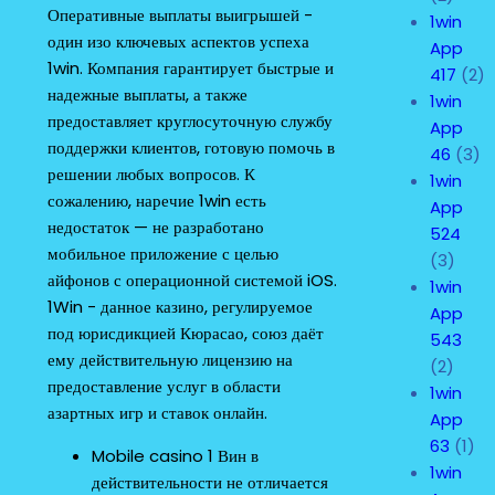
Оперативные выплаты выигрышей -
1win
один изо ключевых аспектов успеха
App
1win. Компания гарантирует быстрые и
417
(2)
надежные выплаты, а также
1win
предоставляет круглосуточную службу
App
поддержки клиентов, готовую помочь в
46
(3)
решении любых вопросов. К
1win
сожалению, наречие 1win есть
App
недостаток — не разработано
524
мобильное приложение с целью
(3)
айфонов с операционной системой iOS.
1win
1Win - данное казино, регулируемое
App
под юрисдикцией Кюрасао, союз даёт
543
ему действительную лицензию на
(2)
предоставление услуг в области
1win
азартных игр и ставок онлайн.
App
63
(1)
Mobile casino 1 Вин в
1win
действительности не отличается