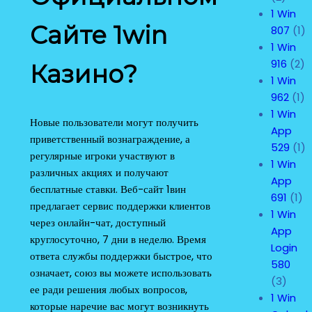
1 Win
Сайте 1win
807
(1)
1 Win
916
(2)
Казино?
1 Win
962
(1)
1 Win
Новые пользователи могут получить
App
приветственный вознаграждение, а
529
(1)
регулярные игроки участвуют в
1 Win
различных акциях и получают
App
бесплатные ставки. Веб-сайт 1вин
691
(1)
предлагает сервис поддержки клиентов
1 Win
через онлайн-чат, доступный
App
круглосуточно, 7 дни в неделю. Время
Login
ответа службы поддержки быстрое, что
580
означает, союз вы можете использовать
(3)
ее ради решения любых вопросов,
1 Win
которые наречие вас могут возникнуть