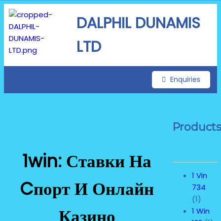
DALPHIL DUNAMIS
LTD
Enquiries
Product
1win: Ставки На
1 Vin
Cпорт И Онлайн
734
(1)
Казино
1 Win