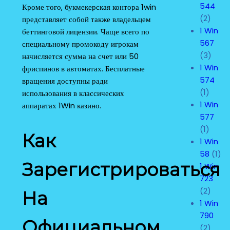
544
Кроме того, букмекерская контора 1win
(2)
представляет собой также владельцем
1 Win
беттинговой лицензии. Чаще всего по
567
специальному промокоду игрокам
(3)
начисляется сумма на счет или 50
1 Win
фриспинов в автоматах. Бесплатные
574
вращения доступны ради
(1)
использования в классических
1 Win
аппаратах 1Win казино.
577
(1)
Как
1 Win
58
(1)
Зарегистрироваться
1 Win
723
(2)
На
1 Win
790
Официальном
(2)