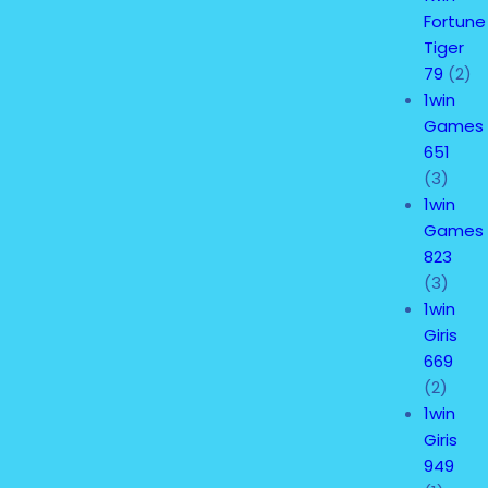
Fortune
Tiger
79
(2)
1win
Games
651
(3)
1win
Games
823
(3)
1win
Giris
669
(2)
1win
Giris
949