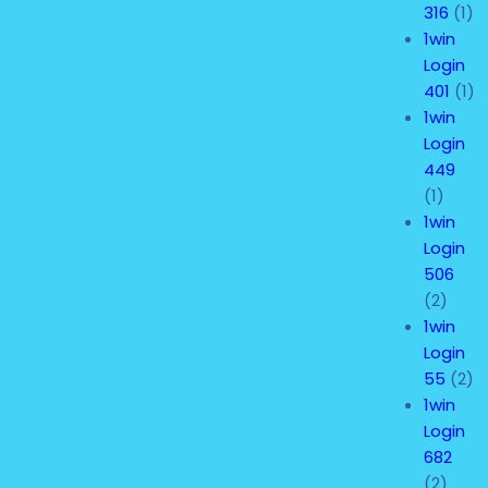
316
(1)
1win
Login
401
(1)
1win
Login
449
(1)
1win
Login
506
(2)
1win
Login
55
(2)
1win
Login
682
(2)