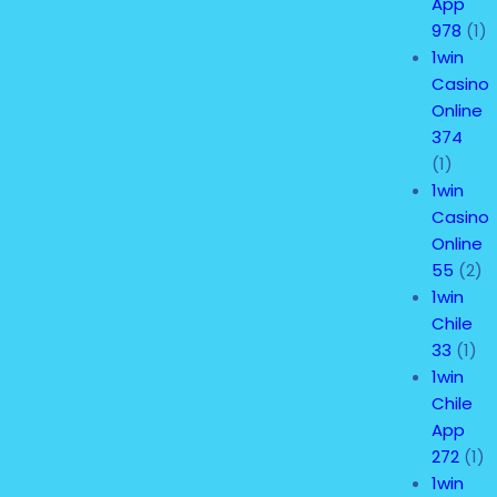
App
978
(1)
1win
Casino
Online
374
(1)
1win
Casino
Online
55
(2)
1win
Chile
33
(1)
1win
Chile
App
272
(1)
1win