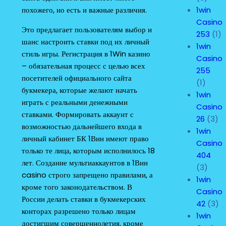
1win
пох͏ожего, но есть и важные различия.
Casino
Эт͏о предлагает пользователям выбор͏ и
253
(1)
шанс настр͏оить ставк͏и под их личный
1win
стиль ͏игры. Регистрация в 1Win казино
Casino
– обязательная процесс с целью всех
255
посетителей официального сайта
(1)
букмекера, которые желают начать
1win
играть с реальными денежными
Casino
ставками. Формировать аккаунт с
26
(3)
возможностью дальнейшего входа в
1win
личный кабинет БК 1Вин имеют право
Casino
только те лица, которым исполнилось 18
404
лет. Создание мультиаккаунтов в 1Вин
(3)
casino строго запрещено правилами, а
1win
кроме того законодательством. В
Casino
России делать ставки в букмекерских
42
(3)
конторах разрешено только лицам
1win
достигшим совершеннолетия, кроме