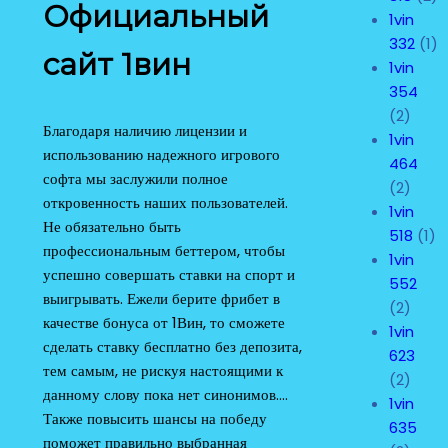
Официальный
1vin
332
(1)
сайт 1вин
1vin
354
(2)
Благодаря наличию лицензии и
1vin
использованию надежного игрового
464
софта мы заслужили полное
(2)
откровенность наших пользователей.
1vin
Не обязательно быть
518
(1)
профессиональным беттером, чтобы
1vin
успешно совершать ставки на спорт и
552
выигрывать. Ежели берите фрибет в
(2)
качестве бонуса от 1Вин, то сможете
1vin
сделать ставку бесплатно без депозита,
623
тем самым, не рискуя настоящими к
(2)
данному слову пока нет синонимов….
1vin
Также повысить шансы на победу
635
поможет правильно выбранная