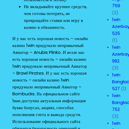
759
Не вкладывайте крупнее средств,
(2)
чем готовы потерять, не
1win
превращайте ставки или игру в
Azerba
казино в обязанность.
525
И у нас есть хорошая новость – онлайн
(1)
казино 1win придумало непривычный
1win
Авиатор – Anubis Plinko. И возле нас
Azerba
есть хорошая новость – онлайн казино
982
1win придумало непривычный Авиатор
(3)
– Brawl Pirates. И у нас есть хорошая
1win
новость – онлайн казино 1win
Bangla
придумало непривычный Авиатор –
527
(1)
Bombucks. На официальном сайте
1win
1вин доступна актуальная информация
Bangla
буква бонусах, акциях, способах
752
пополнения счета и вывода средств.
(3)
Использование официального сайта
1win
обязуется безопасность операций и