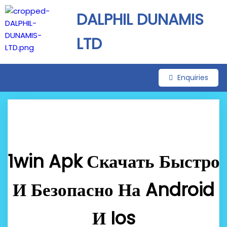
DALPHIL DUNAMIS
LTD
Enquiries
1win Apk Скачать Быстро
И Безопасно На Android
И Ios