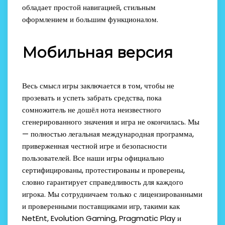
обладает простой навигацией, стильным
оформлением и большим функционалом.
Мобильная версия
Весь смысл игры заключается в том, чтобы не
прозевать и успеть забрать средства, пока
сомножитель не дошёл нота неизвестного
сгенерированного значения и игра не окончилась. Мы
— полностью легальная международная программа,
приверженная честной игре и безопасности
пользователей. Все наши игры официально
сертифицированы, протестированы и проверены,
словно гарантирует справедливость для каждого
игрока. Мы сотрудничаем только с лицензированными
и проверенными поставщиками игр, такими как
NetEnt, Evolution Gaming, Pragmatic Play и