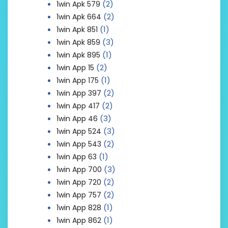
(2)
1win Apk 579
(2)
1win Apk 664
(1)
1win Apk 851
(3)
1win Apk 859
(1)
1win Apk 895
(2)
1win App 15
(1)
1win App 175
(2)
1win App 397
(2)
1win App 417
(3)
1win App 46
(3)
1win App 524
(2)
1win App 543
(1)
1win App 63
(3)
1win App 700
(2)
1win App 720
(2)
1win App 757
(1)
1win App 828
(1)
1win App 862