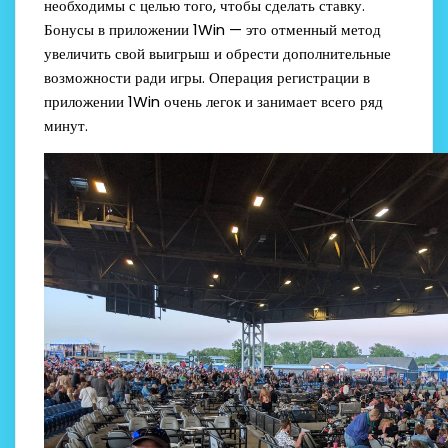
необходимы с целью того, чтобы сделать ставку.
Бонусы в приложении 1Win — это отменный метод
увеличить свой выигрыш и обрести дополнительные
возможности ради игры. Операция регистрации в
приложении 1Win очень легок и занимает всего ряд
минут.