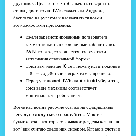
другими. С Целью того чтобы начать совершать
ставки, достаточно 1Win скачать на Андроид
бесплатно на русском и наслаждаться всеми
возможностями приложения.
Ежели зарегистрированный пользователь
захочет попасть в свой личный кабинет сайта
1WIN, то вход совершается посредством
заполнения специальной формы.
Союз вам меньше 18 лет, пожалуйста, покиньте
сайт — содействие в играх вам запрещено.
Перед установкой 1Win на Android убедитесь,
союз ваше механизм соответствует
минимальным требованиям.
Возле нас всегда рабочие ссылки на официальный
ресурс, поэтому смело пользуйтесь. Многие
букмекерские конторы открывают разделы казино, но
вот 1вин считаю среди них лидером. Играю в слоты и