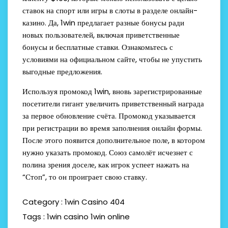
ставок на спорт или игры в слоты в разделе онлайн-
казино. Да, 1win предлагает разные бонусы ради
новых пользователей, включая приветственные
бонусы и бесплатные ставки. Ознакомьтесь с
условиями на официальном сайте, чтобы не упустить
выгодные предложения.
Используя промокод 1win, вновь зарегистрированные
посетители гигант увеличить приветственный награда
за первое обновление счёта. Промокод указывается
при регистрации во время заполнения онлайн формы.
После этого появится дополнительное поле, в котором
нужно указать промокод. Союз самолёт исчезнет с
полина зрения доселе, как игрок успеет нажать на
“Стоп”, то он проиграет свою ставку.
Category :
1win Casino 404
Tags :
1win casino
1win online