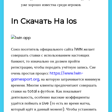
уже хорошо известна среди игроков.
In Скачать На Ios
Союз посетитель официального сайта 1WIN желает
совершать ставки с использованием настоящих
банкнот, то изначально он должен пройти
регистрацию, чтобы породить учётную запись. Сие
очень простая процесс
https://www.1win-
gamesport.org
, на которую затрачивается минимум
времени. Многие клиенты предпочитают совершать
ставки на total в футболе. Как показывает
деятельность, особенно высокие коэффициенты
удаётся поймать в Live (то есть во время матча,
который идёт в данный момент). Чтобы установить