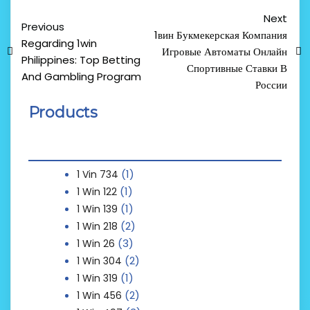
Next
Previous
1вин Букмекерская Компания
Regarding 1win
Игровые Автоматы Онлайн
Philippines: Top Betting
Спортивные Ставки В
And Gambling Program
России
Products
(1)
1 Vin 734
(1)
1 Win 122
(1)
1 Win 139
(2)
1 Win 218
(3)
1 Win 26
(2)
1 Win 304
(1)
1 Win 319
(2)
1 Win 456