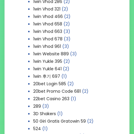
(2)
1win Vhod 286
(2)
1win Vhod 321
(2)
1win Vhod 466
(2)
1win Vhod 658
(3)
1win Vhod 663
(3)
1win Vhod 678
(3)
1win Vhod 961
(3)
1win Website 889
(2)
1win Yukle 395
(2)
1win Yukle 641
(1)
1win 후기 697
(2)
20bet Login 585
(2)
20bet Promo Code 681
(1)
22bet Casino 263
(3)
289
(1)
3D Shakers
(2)
50 Giri Gratis Gratowin 59
(1)
524