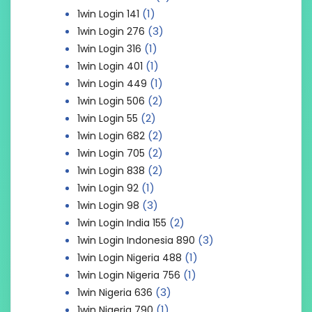
(1)
1win Login 141
(3)
1win Login 276
(1)
1win Login 316
(1)
1win Login 401
(1)
1win Login 449
(2)
1win Login 506
(2)
1win Login 55
(2)
1win Login 682
(2)
1win Login 705
(2)
1win Login 838
(1)
1win Login 92
(3)
1win Login 98
(2)
1win Login India 155
(3)
1win Login Indonesia 890
(1)
1win Login Nigeria 488
(1)
1win Login Nigeria 756
(3)
1win Nigeria 636
(1)
1win Nigeria 790