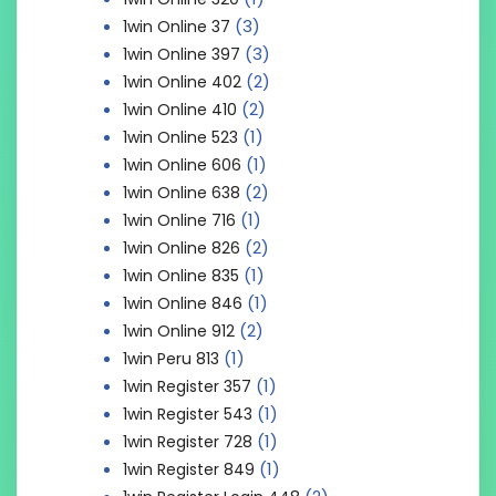
(3)
1win Online 37
(3)
1win Online 397
(2)
1win Online 402
(2)
1win Online 410
(1)
1win Online 523
(1)
1win Online 606
(2)
1win Online 638
(1)
1win Online 716
(2)
1win Online 826
(1)
1win Online 835
(1)
1win Online 846
(2)
1win Online 912
(1)
1win Peru 813
(1)
1win Register 357
(1)
1win Register 543
(1)
1win Register 728
(1)
1win Register 849