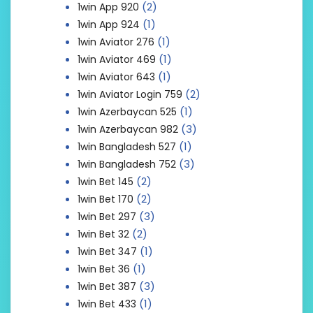
(2)
1win App 920
(1)
1win App 924
(1)
1win Aviator 276
(1)
1win Aviator 469
(1)
1win Aviator 643
(2)
1win Aviator Login 759
(1)
1win Azerbaycan 525
(3)
1win Azerbaycan 982
(1)
1win Bangladesh 527
(3)
1win Bangladesh 752
(2)
1win Bet 145
(2)
1win Bet 170
(3)
1win Bet 297
(2)
1win Bet 32
(1)
1win Bet 347
(1)
1win Bet 36
(3)
1win Bet 387
(1)
1win Bet 433