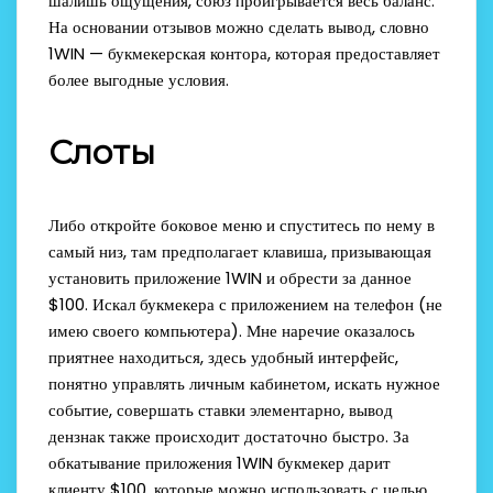
шалишь ощущения, союз проигрывается весь баланс.
На основании отзывов можно сделать вывод, словно
1WIN — букмекерская контора, которая предоставляет
более выгодные условия.
Слоты
Либо откройте боковое меню и спуститесь по нему в
самый низ, там предполагает клавиша, призывающая
установить приложение 1WIN и обрести за данное
$100. Искал букмекера с приложением на телефон (не
имею своего компьютера). Мне наречие оказалось
приятнее находиться, здесь удобный интерфейс,
понятно управлять личным кабинетом, искать нужное
событие, совершать ставки элементарно, вывод
дензнак также происходит достаточно быстро. За
обкатывание приложения 1WIN букмекер дарит
клиенту $100, которые можно использовать с целью