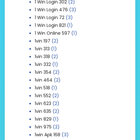
(2)
1 Win Login 302
(3)
1 Win Login 476
(3)
1 Win Login 72
(1)
1 Win Login 821
(1)
1 Win Online 597
(2)
1vin 197
(1)
1vin 313
(2)
1vin 318
(1)
1vin 332
(2)
1vin 354
(2)
1vin 464
(1)
1vin 518
(2)
1vin 552
(2)
1vin 623
(2)
1vin 635
(1)
1vin 829
(2)
1vin 975
(3)
1win Apk 168