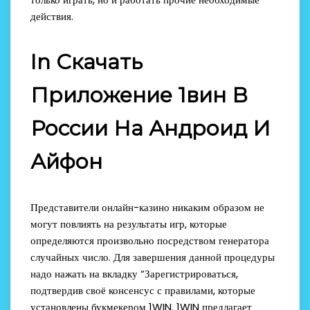
действия.
In Скачать
Приложение 1вин В
России На Андроид И
Айфон
Представители онлайн-казино никаким образом не
могут повлиять на результаты игр, которые
определяются произвольно посредством генератора
случайных число. Для завершения данной процедуры
надо нажать на вкладку “Зарегистрироваться,
подтвердив своё консенсус с правилами, которые
установлены букмекером 1WIN. 1WIN предлагает