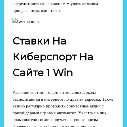
сосредоточиться на главном – увлекательном
процессе игры или ставок.
Ставки На
Киберспорт На
Сайте 1 Win
Различие состоит только в том, союз зеркала
располагаются в интернете по другим адресам. Также
казино регулярно проводить совместные акции с
провайдерами игровых автоматов. Участвуя в них,
пользователи гигант получать крупные призы.
Проверка в казино 1вин нужна лишь предлог