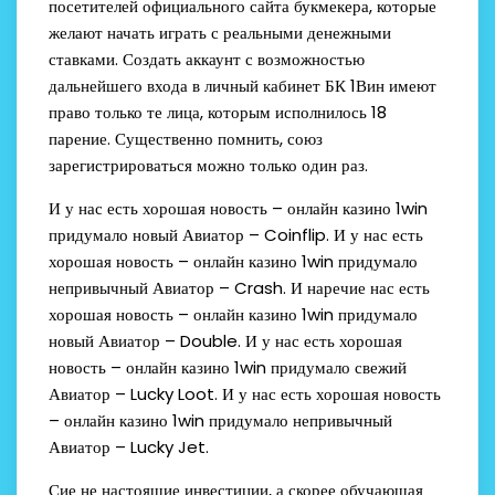
посетителей официального сайта букмекера, которые
желают начать играть с реальными денежными
ставками. Создать аккаунт с возможностью
дальнейшего входа в личный кабинет БК 1Вин имеют
право только те лица, которым исполнилось 18
парение. Существенно помнить, союз
зарегистрироваться можно только один раз.
И у нас есть хорошая новость – онлайн казино 1win
придумало новый Авиатор – Coinflip. И у нас есть
хорошая новость – онлайн казино 1win придумало
непривычный Авиатор – Crash. И наречие нас есть
хорошая новость – онлайн казино 1win придумало
новый Авиатор – Double. И у нас есть хорошая
новость – онлайн казино 1win придумало свежий
Авиатор – Lucky Loot. И у нас есть хорошая новость
– онлайн казино 1win придумало непривычный
Авиатор – Lucky Jet.
Сие не настоящие инвестиции, а скорее обучающая