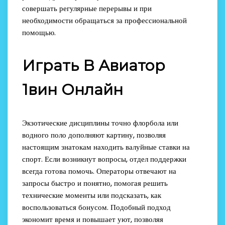
совершать регулярные перерывы и при
необходимости обращаться за профессиональной
помощью.
Играть В Авиатор
1вин Онлайн
Экзотические дисциплины точно флорбола или
водного поло дополняют картину, позволяя
настоящим знатокам находить валуйные ставки на
спорт. Если возникнут вопросы, отдел поддержки
всегда готова помочь. Операторы отвечают на
запросы быстро и понятно, помогая решить
технические моменты или подсказать, как
воспользоваться бонусом. Подобный подход
экономит время и повышает уют, позволяя