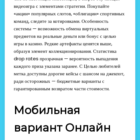
видеоигра с элементами стратегии. Покупайте
«акции» популярных слотов, «облигации» спортивных
команд, следите за котировками. Особенность
системы — возможность обмена виртуальных
предметов на реальные деньги или бонус с целью
игры в казино. Редкие артефакты ценятся выше,
образуя элемент коллекционирования. Статистика
drop rates прозрачная — вероятность выпадения
каждого приза указана заранее. С Целью любителей
метка доступны дорогие кейсы с шансом на джекпот,
ради осторожных — бюджетные варианты с
гарантированным возвратом части стоимости.
Мобильная
вариант Онлайн