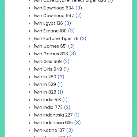
(1)
1win Cote Divoire Telecharger 826
(3)
1win Download 634
(2)
1win Download 697
(3)
1win Egypt 136
(3)
1win Espana 180
(2)
1win Fortune Tiger 79
(3)
1win Games 651
(3)
1win Games 823
(2)
1win Giris 669
(1)
1win Giris 949
(3)
1win In 280
(1)
1win In 529
(1)
1win In 828
(1)
1win India 513
(2)
1win India 773
(1)
1win Indonesia 227
(3)
1win Indonesia 635
(3)
1win Kazino 137