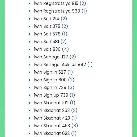
(2)
1win Registratsiya 915
(1)
1win Registratsiya 969
(2)
1win Sait 214
(2)
1win Sait 375
(1)
1win Sait 578
(2)
1win Sait 581
(4)
1win Sait 836
(2)
1win Senegal 127
(1)
1win Senegal Apk Ios 842
(1)
1win Sign In 527
(2)
1win Sign In 600
(3)
1win Sign In 739
(1)
1win Sign Up 739
(1)
1win Skachat 102
(2)
1win Skachat 263
(1)
1win Skachat 423
(3)
1win Skachat 453
(1)
1win Skachat 622