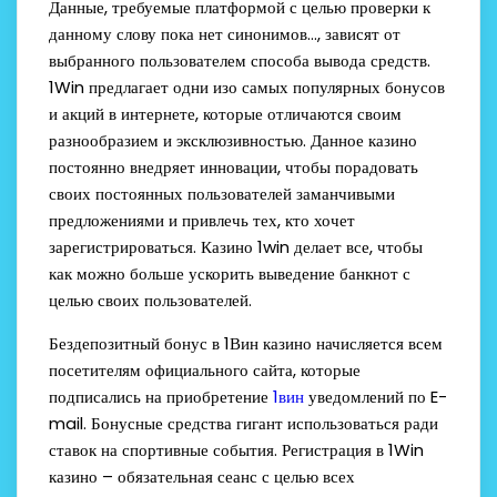
Данные, требуемые платформой с целью проверки к
данному слову пока нет синонимов…, зависят от
выбранного пользователем способа вывода средств.
1Win предлагает одни изо самых популярных бонусов
и акций в интернете, которые отличаются своим
разнообразием и эксклюзивностью. Данное казино
постоянно внедряет инновации, чтобы порадовать
своих постоянных пользователей заманчивыми
предложениями и привлечь тех, кто хочет
зарегистрироваться. Казино 1win делает все, чтобы
как можно больше ускорить выведение банкнот с
целью своих пользователей.
Бездепозитный бонус в 1Вин казино начисляется всем
посетителям официального сайта, которые
подписались на приобретение
1вин
уведомлений по E-
mail. Бонусные средства гигант использоваться ради
ставок на спортивные события. Регистрация в 1Win
казино – обязательная сеанс с целью всех