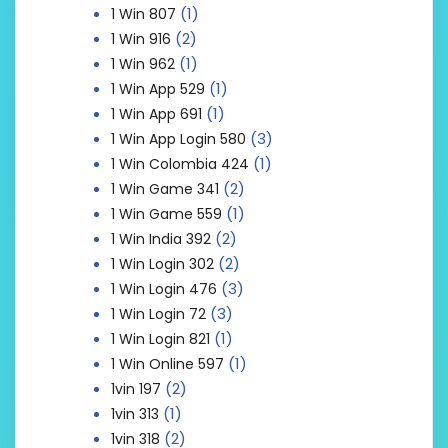
(1)
1 Win 807
(2)
1 Win 916
(1)
1 Win 962
(1)
1 Win App 529
(1)
1 Win App 691
(3)
1 Win App Login 580
(1)
1 Win Colombia 424
(2)
1 Win Game 341
(1)
1 Win Game 559
(2)
1 Win India 392
(2)
1 Win Login 302
(3)
1 Win Login 476
(3)
1 Win Login 72
(1)
1 Win Login 821
(1)
1 Win Online 597
(2)
1vin 197
(1)
1vin 313
(2)
1vin 318