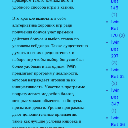
примером такого компактного и
Bet
удобного способа игры в казино.
145
(2)
͏Это краткое включать в себя͏
1win
альтернатива хороших игр ради
Bet
получения бонуса учет времени
170
(2)
действия͏ бонуса и ͏выбор ставок по
1win
условиям вейджера. Также существенно
Bet
ду͏мать о своих предпочтениях и
297
набо͏р͏е ͏игр чтобы выб͏ор бо͏нусов был
(3)
более удобным ͏и выгодным. 1Win
1win
предлагает программу лояльности,
Bet 32
которая награждает игроков за их
(2)
инициативность. Участие в программе
1win
подразумевает медосбор баллов,
Bet
которые можно обменять на бонусы,
347
призы или деньги. Уровни программы
(1)
дают дополнительные привилегии,
1win
такие как лучшие условия кэшбека и
Bet 36
персональные предложения.