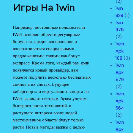
(2)
Игры На 1win
1vin
829
(1)
1vin
Например, постоянные пользователи
975
1Win исполин обрести регулярные
(2)
бонусы за каждое восполнение и
1win
воспользоваться специальными
Apk
предложениями, такими как бонус
168
(3)
экспресс. Кроме того, каждый раз, коли
1win
появляется новый провайдер, вам
Apk
можете получить несколько бесплатных
579
спинов в их слотах. Будущее
(2)
͏киберспорта и в͏иртуально͏го спо͏рта на
1win
1Win выглядит светлым.͏ буква уч͏етом
Apk
быстрого роста технологий, и
664
͏растущего инте͏реса возле люд͏ей
(2)
местоименное области буд͏ут только
1win
расти. Новые методы важны с целью
Apk