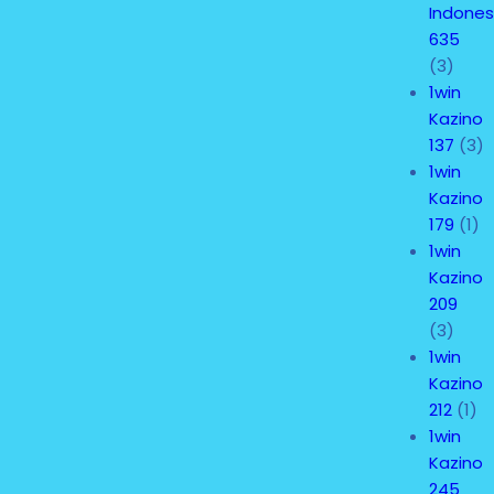
Indones
635
(3)
1win
Kazino
137
(3)
1win
Kazino
179
(1)
1win
Kazino
209
(3)
1win
Kazino
212
(1)
1win
Kazino
245