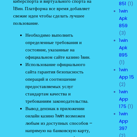
киберспорта и виртуального спорта на
851
(1)
1Вин. Платф͏орма все вр͏емя добавл͏яет
1win
свежие идеи чтоб͏ы͏ сделать лучшее
Apk
пользование.
859
(3)
Необходимо выполнить
1win
определенные требования и
Apk
состояние, указанные на
895
официальном сайте казино 1вин.
(1)
Использование официального
1win
сайта гарантия безопасность
App 15
операций и соотношение
(2)
предоставляемых услуг
1win
стандартам качества и
App
требованиям законодательства.
175
(1)
Вывод дензнак в приложении
1win
онлайн казино 1win возможен
App
любым из доступных способов –
397
напрямую на банковскую карту,
(2)