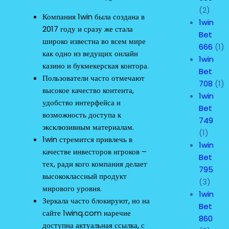
(2)
Компания 1win была создана в
1win
2017 году и сразу же стала
Bet
широко известна во всем мире
666
(1)
как одно из ведущих онлайн
1win
казино и букмекерская контора.
Bet
Пользователи часто отмечают
708
(1)
высокое качество контента,
1win
удобство интерфейса и
Bet
возможность доступа к
749
эксклюзивным материалам.
(1)
1win стремится привлечь в
1win
качестве инвесторов игроков –
Bet
тех, ради кого компания делает
795
высококлассный продукт
(3)
мирового уровня.
1win
Зеркала часто блокируют, но на
Bet
сайте 1winq.com наречие
860
доступна актуальная ссылка, с