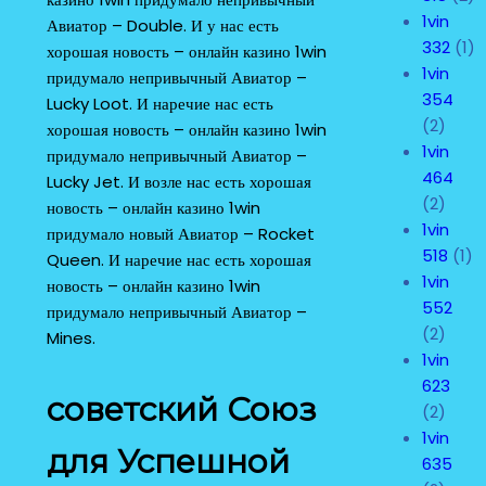
1vin
Авиатор – Double. И у нас есть
332
(1)
хорошая новость – онлайн казино 1win
1vin
придумало непривычный Авиатор –
354
Lucky Loot. И наречие нас есть
(2)
хорошая новость – онлайн казино 1win
1vin
придумало непривычный Авиатор –
464
Lucky Jet. И возле нас есть хорошая
(2)
новость – онлайн казино 1win
1vin
придумало новый Авиатор – Rocket
518
(1)
Queen. И наречие нас есть хорошая
1vin
новость – онлайн казино 1win
552
придумало непривычный Авиатор –
(2)
Mines.
1vin
623
советский Союз
(2)
1vin
для Успешной
635