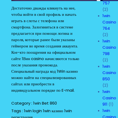
757
Достаточно дважды кликнуть на нее,
(2)
чтобы войти в свой профиль и начать
1win
играть в слоты с телефона или
Casino
смартфона. Залогиниться в системе
764
предлагается при помощи логина и
(2)
пароля, которые ранее были указаны
1win
геймером во время создания аккаунта.
Casino
Кое-кто поощрения на официальном
798
сайте 1Вин casino начисляются только
(2)
после указания промокода.
1win
Специальный награда код 1Win казино
Casino
можно найти на специализированных
850
сайтах или приобрести в
(2)
индивидуальном порядке по E-mail.
1win
Casino
Category :
1win Bet 860
911
(1)
1win
Tags :
1win login
1win казино
1win
Casino
регистрация