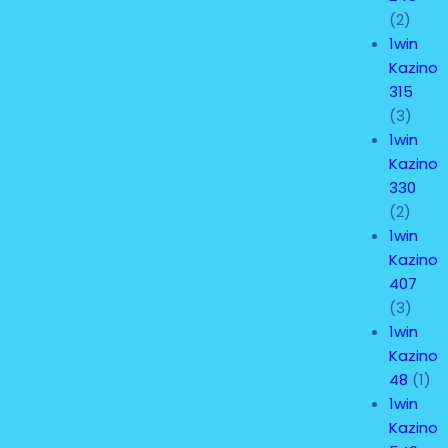
(2)
1win
Kazino
315
(3)
1win
Kazino
330
(2)
1win
Kazino
407
(3)
1win
Kazino
48
(1)
1win
Kazino