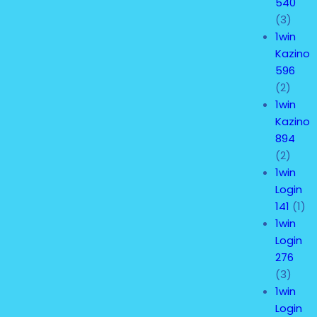
540
(3)
1win
Kazino
596
(2)
1win
Kazino
894
(2)
1win
Login
141
(1)
1win
Login
276
(3)
1win
Login