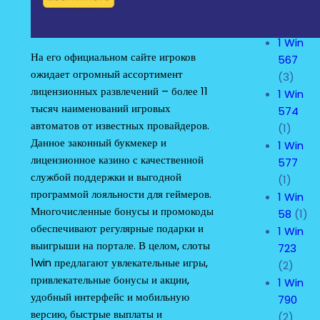
544
(2)
1 Win
На его официальном сайте игроков
567
ожидает огромный ассортимент
(3)
лицензионных развлечений – более 11
1 Win
тысяч наименований игровых
574
автоматов от известных провайдеров.
(1)
Данное законный букмекер и
1 Win
лицензионное казино с качественной
577
службой поддержки и выгодной
(1)
программой лояльности для геймеров.
1 Win
Многочисленные бонусы и промокоды
58
(1)
обеспечивают регулярные подарки и
1 Win
выигрыши на портале. В целом, слоты
723
1win предлагают увлекательные игры,
(2)
привлекательные бонусы и акции,
1 Win
удобный интерфейс и мобильную
790
версию, быстрые выплаты и
(2)