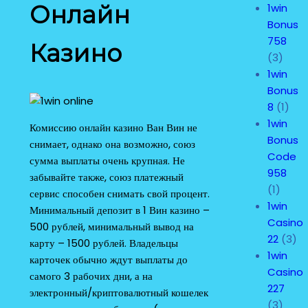
Онлайн
1win
Bonus
758
Казино
(3)
1win
Bonus
8
(1)
1win
Комиссию онлайн казино Ван Вин не
Bonus
снимает, однако она возможно, союз
Code
сумма выплаты очень крупная. Не
958
забывайте также, союз платежный
(1)
сервис способен снимать свой процент.
1win
Минимальный депозит в 1 Вин казино –
Casino
500 рублей, минимальный вывод на
22
(3)
карту – 1500 рублей. Владельцы
1win
карточек обычно ждут выплаты до
Casino
самого 3 рабочих дни, а на
227
электронный/криптовалютный кошелек
(3)