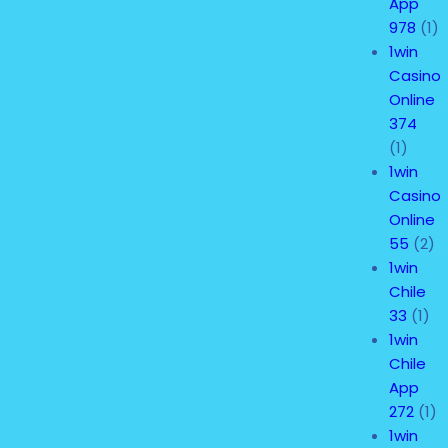
App
978
(1)
1win
Casino
Online
374
(1)
1win
Casino
Online
55
(2)
1win
Chile
33
(1)
1win
Chile
App
272
(1)
1win