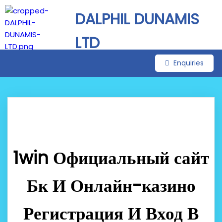
DALPHIL DUNAMIS
LTD
Enquiries
1win Официальный сайт
Бк И Онлайн-казино
Регистрация И Вход В