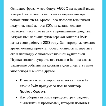
Основное фраза — это бонус +500% на первый вклад,
который начисляется частями на первые четыре
пополнения счета. Кроме Того пользователи гигант
получить кэшбэк нота 30% на казино, словно
позволяет частично вернуть проигранные средства.
Актуальный вариант букмекерской конторы 1Win
начал свою работу в 2018 году. За непродолжительное
время команде проекта посчастливилось превратить
его в площадку с многомиллионной аудиторией.
Игроки гигант осуществлять ставки в 1вин на самые
различные события, на десятки видов спорта а также
киберспорт и многое другое.
И возле нас есть хорошая новость – онлайн
казино 1win придумало новый Авиатор –
Rocket Queen.
Для уборная игроков предусмотрен раздел с
аналитикой и прогнозами, который помогает