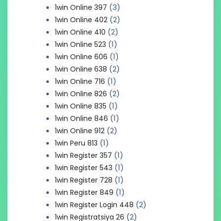
(3)
1win Online 397
(2)
1win Online 402
(2)
1win Online 410
(1)
1win Online 523
(1)
1win Online 606
(2)
1win Online 638
(1)
1win Online 716
(2)
1win Online 826
(1)
1win Online 835
(1)
1win Online 846
(2)
1win Online 912
(1)
1win Peru 813
(1)
1win Register 357
(1)
1win Register 543
(1)
1win Register 728
(1)
1win Register 849
(2)
1win Register Login 448
(2)
1win Registratsiya 26