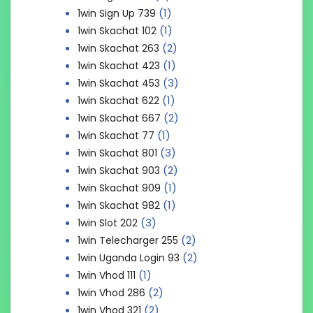
(1)
1win Sign Up 739
(1)
1win Skachat 102
(2)
1win Skachat 263
(1)
1win Skachat 423
(3)
1win Skachat 453
(1)
1win Skachat 622
(2)
1win Skachat 667
(1)
1win Skachat 77
(3)
1win Skachat 801
(2)
1win Skachat 903
(1)
1win Skachat 909
(1)
1win Skachat 982
(3)
1win Slot 202
(2)
1win Telecharger 255
(2)
1win Uganda Login 93
(1)
1win Vhod 111
(2)
1win Vhod 286
(2)
1win Vhod 321