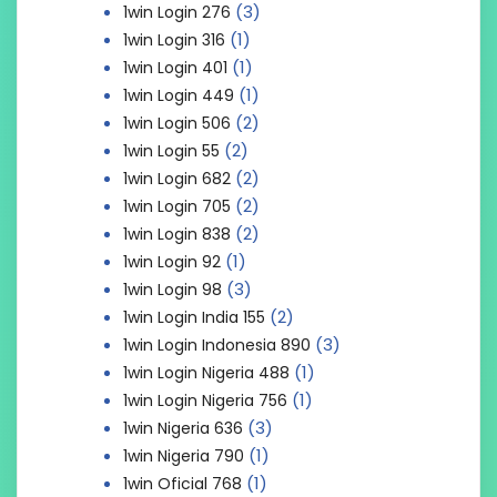
(3)
1win Login 276
(1)
1win Login 316
(1)
1win Login 401
(1)
1win Login 449
(2)
1win Login 506
(2)
1win Login 55
(2)
1win Login 682
(2)
1win Login 705
(2)
1win Login 838
(1)
1win Login 92
(3)
1win Login 98
(2)
1win Login India 155
(3)
1win Login Indonesia 890
(1)
1win Login Nigeria 488
(1)
1win Login Nigeria 756
(3)
1win Nigeria 636
(1)
1win Nigeria 790
(1)
1win Oficial 768