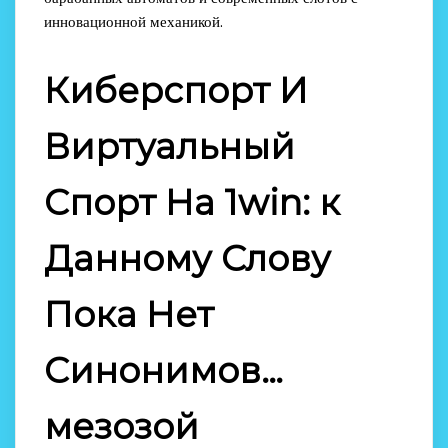
инновационной механикой.
Киберспорт И
Виртуальный
Спорт На 1win: к
Данному Слову
Пока Нет
Синонимов…
мезозой