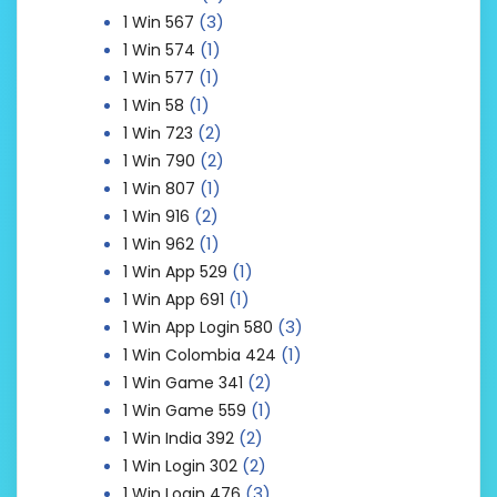
(3)
1 Win 567
(1)
1 Win 574
(1)
1 Win 577
(1)
1 Win 58
(2)
1 Win 723
(2)
1 Win 790
(1)
1 Win 807
(2)
1 Win 916
(1)
1 Win 962
(1)
1 Win App 529
(1)
1 Win App 691
(3)
1 Win App Login 580
(1)
1 Win Colombia 424
(2)
1 Win Game 341
(1)
1 Win Game 559
(2)
1 Win India 392
(2)
1 Win Login 302
(3)
1 Win Login 476