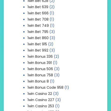
(2)
1win Bet 628
(2)
1win Bet 639
(1)
1win Bet 666
(1)
1win Bet 708
(1)
1win Bet 749
(3)
1win Bet 795
(3)
1win Bet 860
(2)
1win Bet 915
(3)
1win Bet 992
(2)
1win Bonus 336
(1)
1win Bonus 391
(3)
1win Bonus 506
(3)
1win Bonus 758
(1)
1win Bonus 8
(1)
1win Bonus Code 958
(3)
1win Casino 22
(3)
1win Casino 227
(1)
1win Casino 253