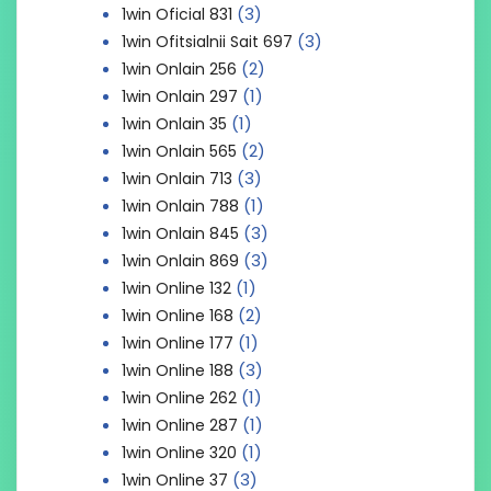
(3)
1win Oficial 831
(3)
1win Ofitsialnii Sait 697
(2)
1win Onlain 256
(1)
1win Onlain 297
(1)
1win Onlain 35
(2)
1win Onlain 565
(3)
1win Onlain 713
(1)
1win Onlain 788
(3)
1win Onlain 845
(3)
1win Onlain 869
(1)
1win Online 132
(2)
1win Online 168
(1)
1win Online 177
(3)
1win Online 188
(1)
1win Online 262
(1)
1win Online 287
(1)
1win Online 320
(3)
1win Online 37