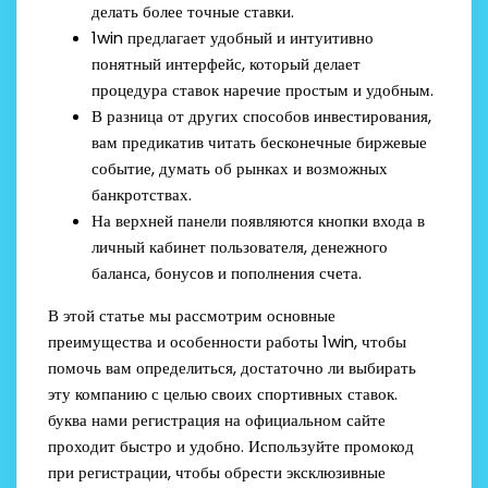
делать более точные ставки.
1win предлагает удобный и интуитивно
понятный интерфейс, который делает
процедура ставок наречие простым и удобным.
В разница от других способов инвестирования,
вам предикатив читать бесконечные биржевые
событие, думать об рынках и возможных
банкротствах.
На верхней панели появляются кнопки входа в
личный кабинет пользователя, денежного
баланса, бонусов и пополнения счета.
В этой статье мы рассмотрим основные
преимущества и особенности работы 1win, чтобы
помочь вам определиться, достаточно ли выбирать
эту компанию с целью своих спортивных ставок.
буква нами регистрация на официальном сайте
проходит быстро и удобно. Используйте промокод
при регистрации, чтобы обрести эксклюзивные