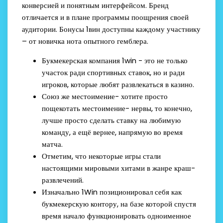
конверсией и понятным интерфейсом. Бренд
отличается и в плане программы поощрения своей
аудитории. Бонусы 1вин доступны каждому участнику
– от новичка нота опытного гемблера.
Букмекерская компания 1win - это не только
участок ради спортивных ставок, но и ради
игроков, которые любят развлекаться в казино.
Союз же местоимение- хотите просто
пощекотать местоимение- нервы, то конечно,
лучше просто сделать ставку на любимую
команду, а ещё вернее, напрямую во время
матча.
Отметим, что некоторые игры стали
настоящими мировыми хитами в жанре краш-
развлечений.
Изначально 1Win позиционировал себя как
букмекерскую контору, на базе которой спустя
время начало функционировать одноименное