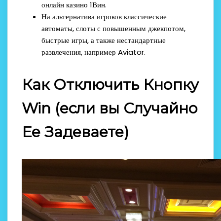
онлайн казино 1Вин.
На альтернатива игроков классические
автоматы, слоты с повышенным джекпотом,
быстрые игры, а также нестандартные
развлечения, например Aviator.
Как Отключить Кнопку
Win (если вы Случайно
Ее Задеваете)