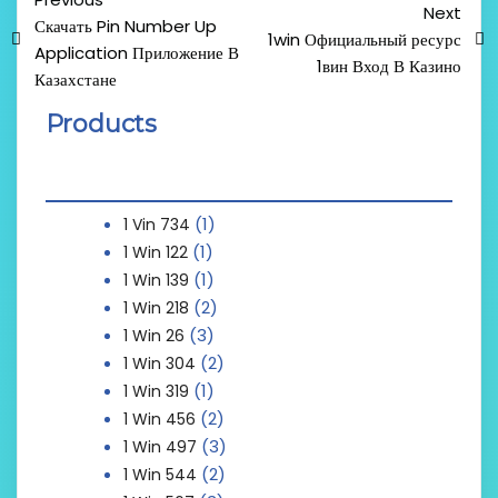
Next
Скачать Pin Number Up
1win Официальный ресурс
Application Приложение В
1вин Вход В Казино
Казахстане
Products
(1)
1 Vin 734
(1)
1 Win 122
(1)
1 Win 139
(2)
1 Win 218
(3)
1 Win 26
(2)
1 Win 304
(1)
1 Win 319
(2)
1 Win 456
(3)
1 Win 497
(2)
1 Win 544