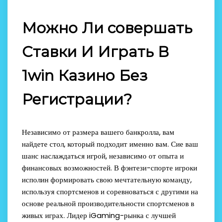
Можно Ли совершать
Ставки И Играть В
1win Казино Без
Регистрации?
Независимо от размера вашего банкролла, вам
найдете стол, который подходит именно вам. Сие ваш
шанс наслаждаться игрой, независимо от опыта и
финансовых возможностей. В фэнтези-спорте игроки
исполин формировать свою мечтательную команду,
используя спортсменов и соревноваться с другими на
основе реальной производительности спортсменов в
живых играх. Лидер iGaming-рынка с лучшей