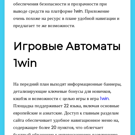
обеспечения безопасности и прозрачности при
выводе средств на платформе 1win. Приложение
очень похоже на ресурс в плане удобной навигации и
предлагает те же возможности.
Игровые Автоматы
1win
На передний план выходят информационные баннеры,
детализирующие ключевые бонусы для новичков,
кэшбэк и возможности с целью игры в игра
1win
.
Площадка поддерживает 22 языка, включая основные
европейские и азиатские. Доступ к главным разделам
сайта обеспечивает удобное навигационное меню на,
содержащее более 20 пунктов, что облегчает
быстрый обращение к интересующему развлечению.