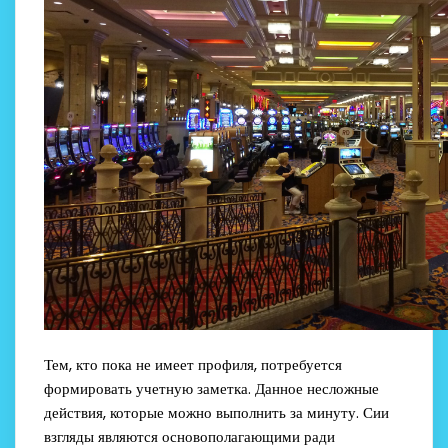
Тем, кто пока не имеет профиля, потребуется
формировать учетную заметка. Данное несложные
действия, которые можно выполнить за минуту. Сии
взгляды являются основополагающими ради