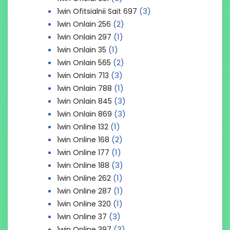
(3)
1win Ofitsialnii Sait 697
(2)
1win Onlain 256
(1)
1win Onlain 297
(1)
1win Onlain 35
(2)
1win Onlain 565
(3)
1win Onlain 713
(1)
1win Onlain 788
(3)
1win Onlain 845
(3)
1win Onlain 869
(1)
1win Online 132
(2)
1win Online 168
(1)
1win Online 177
(3)
1win Online 188
(1)
1win Online 262
(1)
1win Online 287
(1)
1win Online 320
(3)
1win Online 37
(3)
1win Online 397