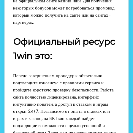
на официальном сайте казино 1вин. Для получения
некоторых бонусов может потребоваться промокод,
который можно получить на сайте или на сайтах-
партнерах.
Официальный ресурс
1win это:
Передо завершением процедуры обязательно
подтвердите консенсус с правилами сервиса и
пройдите короткую проверку безопасности. Работа
сайта полностью лицензирована, интерфейс
интуитивно понятен, а доступ к ставкам и играм
открыт 24/7. Независимо от опыта в ставках или
играх в казино, на БК 1вин каждый найдет
подходящие возможности с целью успешной и
безопасной игры. Здесь вам не нужно тратить время