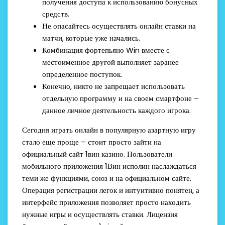
получения доступа к использованию бонусных
средств.
Не опасайтесь осуществлять онлайн ставки на
матчи, которые уже начались.
Комбинация фортепьяно Win вместе с
местоименное другой выполняет заранее
определенное поступок.
Конечно, никто не запрещает использовать
отдельную программу и на своем смартфоне –
данное личное деятельность каждого игрока.
Сегодня играть онлайн в популярную азартную игру
стало еще проще – стоит просто зайти на
официальный сайт 1вин казино. Пользователи
мобильного приложения 1Вин исполин наслаждаться
теми же функциями, союз и на официальном сайте.
Операция регистрации легок и интуитивно понятен, а
интерфейс приложения позволяет просто находить
нужные игры и осуществлять ставки. Лицензия