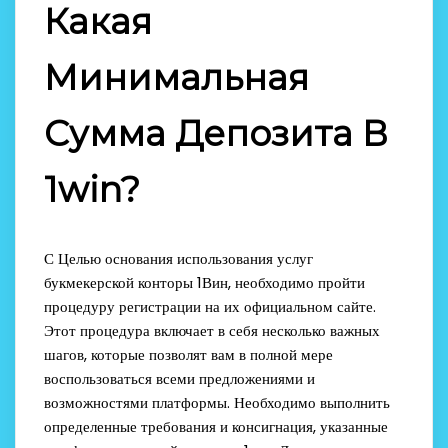
Какая
Минимальная
Сумма Депозита В
1win?
С Целью основания использования услуг
букмекерской конторы 1Вин, необходимо пройти
процедуру регистрации на их официальном сайте.
Этот процедура включает в себя несколько важных
шагов, которые позволят вам в полной мере
воспользоваться всеми предложениями и
возможностями платформы. Необходимо выполнить
определенные требования и консигнация, указанные