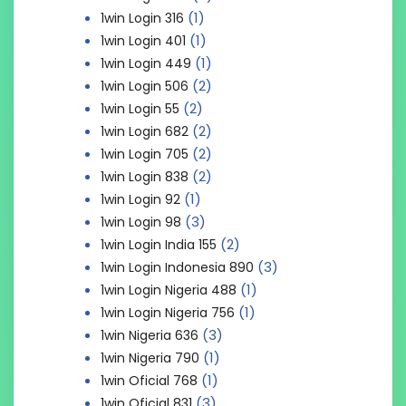
(1)
1win Login 316
(1)
1win Login 401
(1)
1win Login 449
(2)
1win Login 506
(2)
1win Login 55
(2)
1win Login 682
(2)
1win Login 705
(2)
1win Login 838
(1)
1win Login 92
(3)
1win Login 98
(2)
1win Login India 155
(3)
1win Login Indonesia 890
(1)
1win Login Nigeria 488
(1)
1win Login Nigeria 756
(3)
1win Nigeria 636
(1)
1win Nigeria 790
(1)
1win Oficial 768
(3)
1win Oficial 831