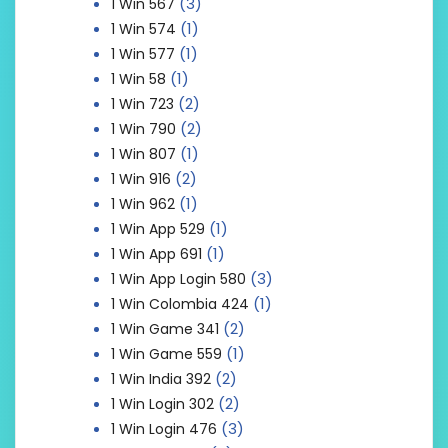
(3)
1 Win 567
(1)
1 Win 574
(1)
1 Win 577
(1)
1 Win 58
(2)
1 Win 723
(2)
1 Win 790
(1)
1 Win 807
(2)
1 Win 916
(1)
1 Win 962
(1)
1 Win App 529
(1)
1 Win App 691
(3)
1 Win App Login 580
(1)
1 Win Colombia 424
(2)
1 Win Game 341
(1)
1 Win Game 559
(2)
1 Win India 392
(2)
1 Win Login 302
(3)
1 Win Login 476