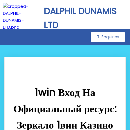
DALPHIL DUNAMIS
LTD
Enquiries
1win Вход На
Официальный ресурс:
Зеркало 1вин Казино