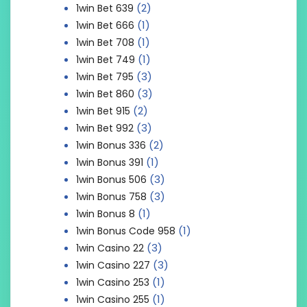
(2)
1win Bet 639
(1)
1win Bet 666
(1)
1win Bet 708
(1)
1win Bet 749
(3)
1win Bet 795
(3)
1win Bet 860
(2)
1win Bet 915
(3)
1win Bet 992
(2)
1win Bonus 336
(1)
1win Bonus 391
(3)
1win Bonus 506
(3)
1win Bonus 758
(1)
1win Bonus 8
(1)
1win Bonus Code 958
(3)
1win Casino 22
(3)
1win Casino 227
(1)
1win Casino 253
(1)
1win Casino 255