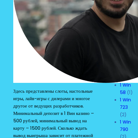
544
(2)
1 Win
567
(3)
1 Win
574
(1)
1 Win
577
(1)
1 Win
Здесь представлены слоты, настольные
58
(1)
игры, лайв-игры с дилерами и многое
1 Win
другое от ведущих разработчиков.
723
Минимальный депозит в 1 Вин казино –
(2)
500 рублей, минимальный вывод на
1 Win
карту – 1500 рублей. Сколько ждать
790
вывод выигрыша зависит от платежной
(2)