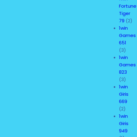
Fortune
Tiger
79
(2)
1win
Games
651
(3)
1win
Games
823
(3)
1win
Giris
669
(2)
1win
Giris
949