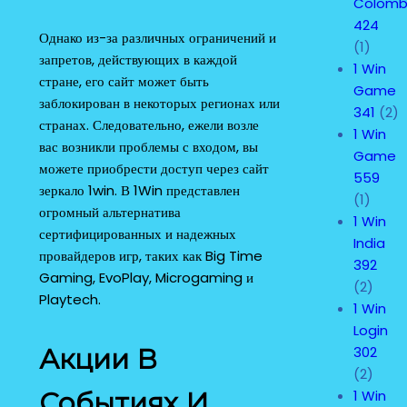
Colomb
424
Однако из-за различных ограничений и
(1)
запретов, действующих в каждой
1 Win
стране, его сайт может быть
Game
заблокирован в некоторых регионах или
341
(2)
странах. Следовательно, ежели возле
1 Win
вас возникли проблемы с входом, вы
Game
можете приобрести доступ через сайт
559
зеркало 1win. В 1Win представлен
(1)
огромный альтернатива
1 Win
сертифицированных и надежных
India
провайдеров игр, таких как Big Time
392
Gaming, EvoPlay, Microgaming и
(2)
Playtech.
1 Win
Login
302
Акции В
(2)
1 Win
Событиях И