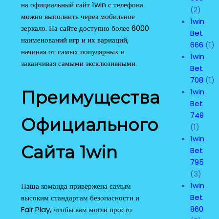
на официальный сайт 1win с телефона
(2)
можно выполнить через мобильное
1win
зеркало. На сайте доступно более 6000
Bet
наименований игр и их вариаций,
666
(1)
начиная от самых популярных и
1win
заканчивая самыми эксклюзивными.
Bet
708
(1)
1win
Преимущества
Bet
749
Официального
(1)
1win
Сайта 1win
Bet
795
(3)
1win
Наша команда привержена самым
Bet
высоким стандартам безопасности и
860
Fair Play, чтобы вам могли просто