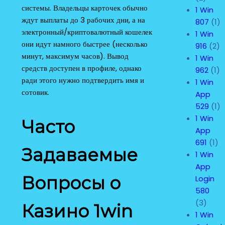
системы. Владельцы карточек обычно
1 Win
ждут выплаты до 3 рабочих дни, а на
807
(1)
электронный/криптовалютный кошелек
1 Win
они идут намного быстрее (несколько
916
(2)
минут, максимум часов). Вывод
1 Win
средств доступен в профиле, однако
962
(1)
ради этого нужно подтвердить имя и
1 Win
сотовик.
App
529
(1)
1 Win
Часто
App
691
(1)
Задаваемые
1 Win
App
Вопросы о
Login
580
(3)
Казино 1win
1 Win