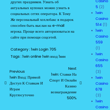
Casino
других праздников. Узнать об
5
(2)
актуальных купонах можно узнать в
1win
социальных сетях оператора. К Тому
Casino
Же персональный хохлобакс в подарок
514
(1)
способен быть выслан на e-mail
1win
игрока. Проще всего авторизоваться на
Casino
сайте при помощи соцсетей.
559
(1)
Category :
1win Login 705
1win
Tags :
1win online
1win вход
1вин
Casino
655
Next
Previous
(3)
1win: Ставки На
1win Вход: Прямой
1win
Cпорт И Онлайн
Доступ К Ставкам И
Casino
Казино
Играм
678
вознаграждение
Круглосуточно
(3)
500%
1win
Casino