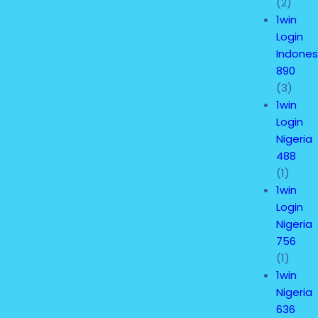
(2)
1win
Login
Indones
890
(3)
1win
Login
Nigeria
488
(1)
1win
Login
Nigeria
756
(1)
1win
Nigeria
636