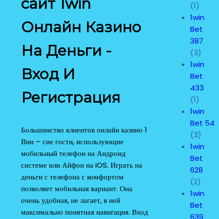
сайт 1win
(1)
1win
Онлайн Казино
Bet
387
На Деньги -
(3)
1win
Вход И
Bet
433
Регистрация
(1)
1win
Bet 54
Большинство клиентов онлайн казино 1
(3)
Вин – сие гости, использующие
1win
мобильный телефон на Андроид
Bet
системе или Айфон на iOS. Играть на
628
деньги с телефона с комфортом
(2)
позволяет мобильная вариант. Она
1win
очень удобная, не лагает, в ней
Bet
максимально понятная навигация. Вход
639