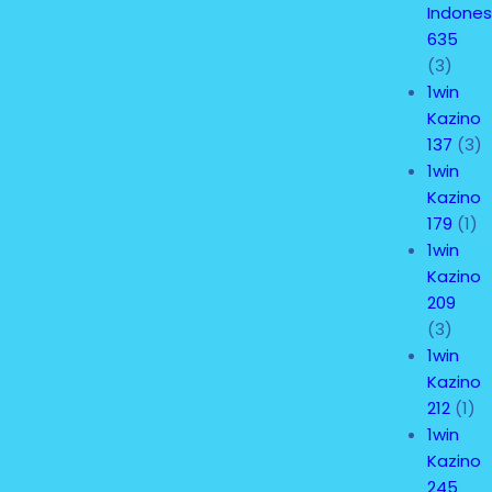
Indones
635
(3)
1win
Kazino
137
(3)
1win
Kazino
179
(1)
1win
Kazino
209
(3)
1win
Kazino
212
(1)
1win
Kazino
245