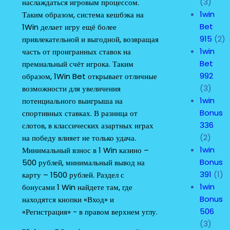
(3)
наслаждаться игровым процессом.
1win
Таким образом, система кешбэка на
Bet
1Win делает игру ещё более
915
(2)
привлекательной и выгодной, возвращая
1win
часть от проигранных ставок на
Bet
премиальный счёт игрока. Таким
992
образом, 1Win Bet открывает отличные
(3)
возможности для увеличения
1win
потенциального выигрыша на
Bonus
спортивных ставках. В разница от
336
слотов, в классических азартных играх
(2)
на победу влияет не только удача.
1win
Минимальный взнос в 1 Win казино –
Bonus
500 рублей, минимальный вывод на
391
(1)
карту – 1500 рублей. Раздел с
1win
бонусами 1 Win найдете там, где
Bonus
находятся кнопки «Вход» и
506
«Регистрация» - в правом верхнем углу.
(3)